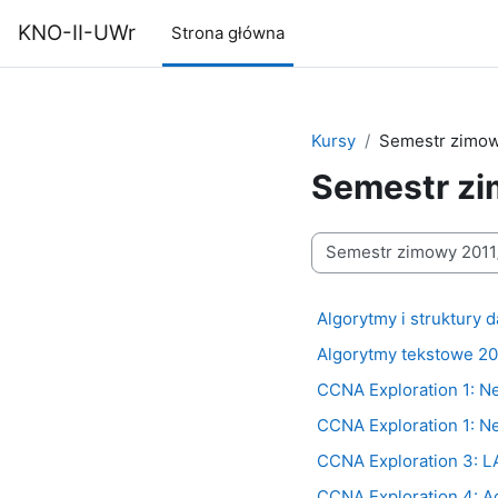
Przejdź do głównej zawartości
KNO-II-UWr
Strona główna
Kursy
Semestr zimow
Semestr z
Kategorie kursów
Algorytmy i struktury
Algorytmy tekstowe 20
CCNA Exploration 1: N
CCNA Exploration 1: N
CCNA Exploration 3: L
CCNA Exploration 4: A