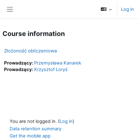
Skip to main content
Log in
Side panel
Course information
Złożoność obliczeniowa
Prowadzący:
Przemysława Kanarek
Prowadzący:
Krzysztof Loryś
You are not logged in. (
Log in
)
Data retention summary
Get the mobile app