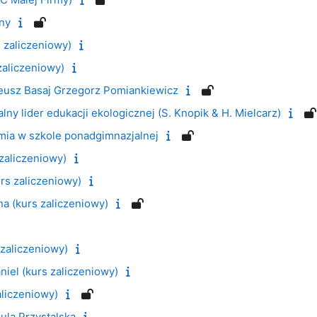
lny
s zaliczeniowy)
zaliczeniowy)
neusz Basaj Grzegorz Pomiankiewicz
lny lider edukacji ekologicznej (S. Knopik & H. Mielcarz)
mia w szkole ponadgimnazjalnej
zaliczeniowy)
rs zaliczeniowy)
na (kurs zaliczeniowy)
 zaliczeniowy)
iel (kurs zaliczeniowy)
aliczeniowy)
ula Przystalska