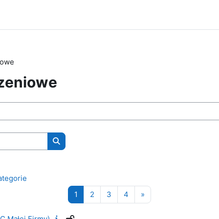
iowe
czeniowe
Wyszukaj kursy
ategorie
Strona 1
Strona 2
Strona 3
Strona 4
Następna strona
1
2
3
4
»
C Małej Firmy)