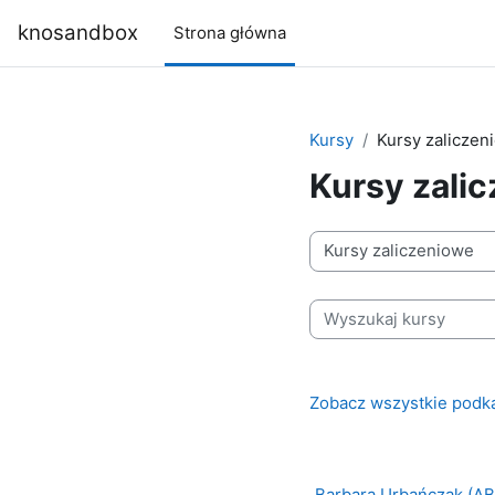
Przejdź do głównej zawartości
knosandbox
Strona główna
Kursy
Kursy zaliczen
Kursy zali
Kategorie kursów
Wyszukaj kursy
Zobacz wszystkie podk
Barbara Urbańczak (AB