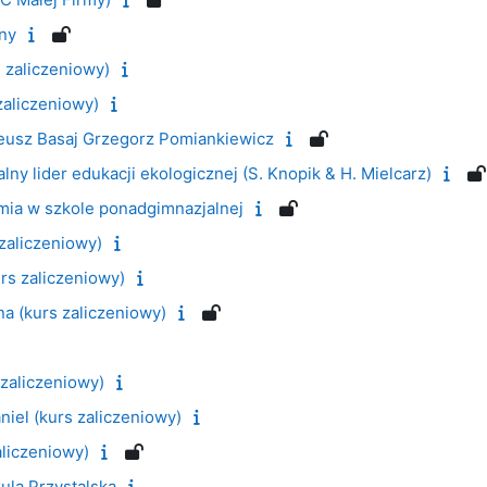
lny
s zaliczeniowy)
zaliczeniowy)
neusz Basaj Grzegorz Pomiankiewicz
lny lider edukacji ekologicznej (S. Knopik & H. Mielcarz)
mia w szkole ponadgimnazjalnej
zaliczeniowy)
rs zaliczeniowy)
na (kurs zaliczeniowy)
 zaliczeniowy)
iel (kurs zaliczeniowy)
aliczeniowy)
ula Przystalska