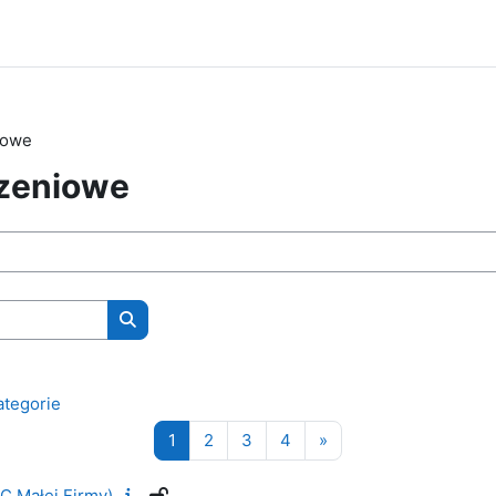
iowe
czeniowe
Wyszukaj kursy
ategorie
Strona 1
Strona 2
Strona 3
Strona 4
Następna strona
1
2
3
4
»
C Małej Firmy)