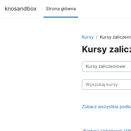
Przejdź do głównej zawartości
knosandbox
Strona główna
Kursy
Kursy zaliczen
Kursy zali
Kategorie kursów
Wyszukaj kursy
Zobacz wszystkie podk
Barbara Urbańczak (AB