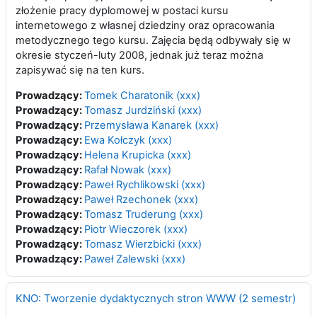
złożenie pracy dyplomowej w postaci kursu
internetowego z własnej dziedziny oraz opracowania
metodycznego tego kursu. Zajęcia będą odbywały się w
okresie styczeń-luty 2008, jednak już teraz można
zapisywać się na ten kurs.
Prowadzący:
Tomek Charatonik (xxx)
Prowadzący:
Tomasz Jurdziński (xxx)
Prowadzący:
Przemysława Kanarek (xxx)
Prowadzący:
Ewa Kołczyk (xxx)
Prowadzący:
Helena Krupicka (xxx)
Prowadzący:
Rafał Nowak (xxx)
Prowadzący:
Paweł Rychlikowski (xxx)
Prowadzący:
Paweł Rzechonek (xxx)
Prowadzący:
Tomasz Truderung (xxx)
Prowadzący:
Piotr Wieczorek (xxx)
Prowadzący:
Tomasz Wierzbicki (xxx)
Prowadzący:
Paweł Zalewski (xxx)
KNO: Tworzenie dydaktycznych stron WWW (2 semestr)