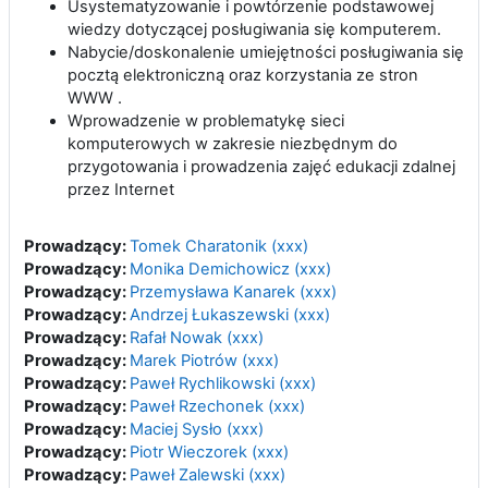
Usystematyzowanie i powtórzenie podstawowej
wiedzy dotyczącej posługiwania się komputerem.
Nabycie/doskonalenie umiejętności posługiwania się
pocztą elektroniczną oraz korzystania ze stron
WWW .
Wprowadzenie w problematykę sieci
komputerowych w zakresie niezbędnym do
przygotowa­nia i prowadzenia zajęć edukacji zdalnej
przez Internet
Prowadzący:
Tomek Charatonik (xxx)
Prowadzący:
Monika Demichowicz (xxx)
Prowadzący:
Przemysława Kanarek (xxx)
Prowadzący:
Andrzej Łukaszewski (xxx)
Prowadzący:
Rafał Nowak (xxx)
Prowadzący:
Marek Piotrów (xxx)
Prowadzący:
Paweł Rychlikowski (xxx)
Prowadzący:
Paweł Rzechonek (xxx)
Prowadzący:
Maciej Sysło (xxx)
Prowadzący:
Piotr Wieczorek (xxx)
Prowadzący:
Paweł Zalewski (xxx)