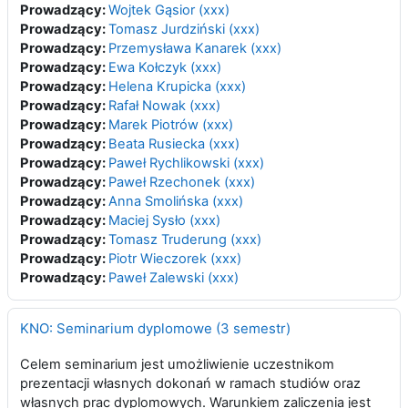
Prowadzący:
Wojtek Gąsior (xxx)
Prowadzący:
Tomasz Jurdziński (xxx)
Prowadzący:
Przemysława Kanarek (xxx)
Prowadzący:
Ewa Kołczyk (xxx)
Prowadzący:
Helena Krupicka (xxx)
Prowadzący:
Rafał Nowak (xxx)
Prowadzący:
Marek Piotrów (xxx)
Prowadzący:
Beata Rusiecka (xxx)
Prowadzący:
Paweł Rychlikowski (xxx)
Prowadzący:
Paweł Rzechonek (xxx)
Prowadzący:
Anna Smolińska (xxx)
Prowadzący:
Maciej Sysło (xxx)
Prowadzący:
Tomasz Truderung (xxx)
Prowadzący:
Piotr Wieczorek (xxx)
Prowadzący:
Paweł Zalewski (xxx)
KNO: Seminarium dyplomowe (3 semestr)
Celem seminarium jest umożliwienie uczestnikom
prezentacji własnych dokonań w ramach studiów oraz
własnych prac dyplomowych. Warunkiem zaliczenia jest