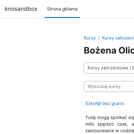
Przejdź do głównej zawartości
knosandbox
Strona główna
Kursy
Kursy zaliczen
Bożena Oli
Kategorie kursów
Wyszukaj kursy
Szkoł@ bez granic
Tutaj mogą spotkać si
miło spędzić czas, 
zastosowanie w codzie